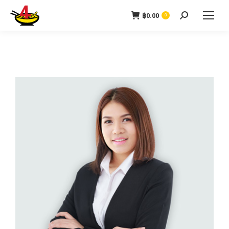
฿
0.00
0