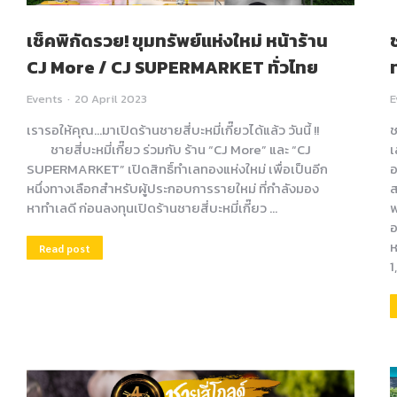
เช็คพิกัดรวย! ขุมทรัพย์แห่งใหม่ หน้าร้าน
CJ More / CJ SUPERMARKET ทั่วไทย
Events
20 April 2023
E
เรารอให้คุณ…มาเปิดร้านชายสี่บะหมี่เกี๊ยวได้แล้ว วันนี้ !!
ช
ชายสี่บะหมี่เกี๊ยว ร่วมกับ ร้าน “CJ More” และ “CJ
เ
SUPERMARKET” เปิดสิทธิ์ทำเลทองแห่งใหม่ เพื่อเป็นอีก
อ
หนึ่งทางเลือกสำหรับผู้ประกอบการรายใหม่ ที่กำลังมอง
ส
หาทำเลดี ก่อนลงทุนเปิดร้านชายสี่บะหมี่เกี๊ยว …
พ
อ
ห
Read post
1