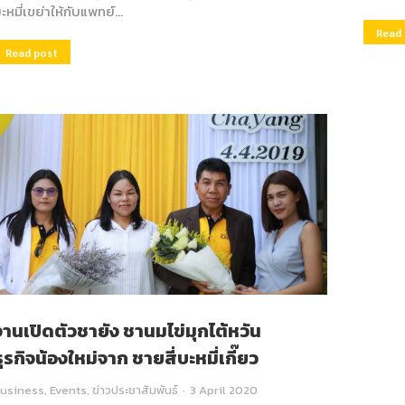
ะหมี่เขย่าให้กับแพทย์…
Read
Read post
งานเปิดตัวชายัง ชานมไข่มุกไต้หวัน
ธุรกิจน้องใหม่จาก ชายสี่บะหมี่เกี๊ยว
usiness
,
Events
,
ข่าวประชาสัมพันธ์
3 April 2020