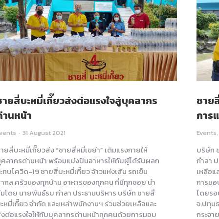
ชายสี่บะหมี่เกี๊ยวส่งต่อแรงใจสู่บุคลากร
ชายสี
ด่านหน้า
การแบ
vents
31 August 2021
Events
ายสี่บะหมี่เกี๊ยวส่ง “ชายสี่หมี่เขย่า” เติมแรงกายให้
บริษัท 
ุคลากรด่านหน้า พร้อมแบ่งปันอาหารให้กับผู้ได้รับผลก
กำลา ป
ะทบโควิด-19 ชายสี่บะหมี่เกี๊ยว จ้าวแห่งเส้น รถเข็น
เหลือแ
ากล ครัวของทุกบ้าน อาหารของทุกคน ที่มีทุกซอย นำ
การมอบ
ีมโดย นายพันธ์รบ กำลา ประธานบริหาร บริษัท ชายสี่
โดยรอ
ะหมี่เกี๊ยว จำกัด และเหล่าพนักงานฯ ร่วมช่วยเหลือและ
จ.ปทุม
่งต่อแรงใจให้กับบุคลากรด่านหน้าทุกคนด้วยการมอบ
กระจายส