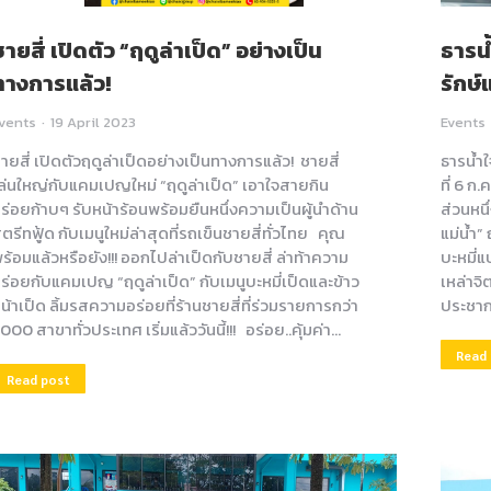
ชายสี่ เปิดตัว “ฤดูล่าเป็ด” อย่างเป็น
ธารน
ทางการแล้ว!
รักษ์
vents
19 April 2023
Events
ายสี่ เปิดตัวฤดูล่าเป็ดอย่างเป็นทางการแล้ว! ชายสี่
ธารน้ำใ
ล่นใหญ่กับแคมเปญใหม่ “ฤดูล่าเป็ด” เอาใจสายกิน
ที่ 6 ก.
ร่อยก้าบๆ รับหน้าร้อนพร้อมยืนหนึ่งความเป็นผู้นำด้าน
ส่วนหนึ
ตรีทฟู้ด กับเมนูใหม่ล่าสุดที่รถเข็นชายสี่ทั่วไทย คุณ
แม่น้ำ
ร้อมแล้วหรือยัง!!! ออกไปล่าเป็ดกับชายสี่ ล่าท้าความ
บะหมี่แ
ร่อยกับแคมเปญ “ฤดูล่าเป็ด” กับเมนูบะหมี่เป็ดและข้าว
เหล่าจ
น้าเป็ด ลิ้มรสความอร่อยที่ร้านชายสี่ที่ร่วมรายการกว่า
ประชา
,000 สาขาทั่วประเทศ เริ่มแล้ววันนี้!!! อร่อย..คุ้มค่า…
Read
Read post