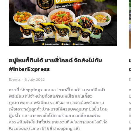
อยู่ไหนก็กินได้ ชายสี่โกลด์ จัดส่งไปกับ
#InterExpress
Events
6 July 2022
E
ชายสี่ Shopping ขอเสนอ “ชายสี่โกลด์” แบรนด์สินค้า
ช
พรีเมี่ยม ที่มีจำหน่ายทั้งสินค้าบะหมี่ไข่ แผ่นเกี๊ยว
บ
คุณภาพเกรดพรีเมี่ยม รวมถึงอาหารแช่แข็งพร้อมทาน
ร
เพื่อเจาะกลุ่มลูกค้าเป้าหมายให้ครอบคลุมมากยิ่งขึ้น โดย
ส
ผู้บริโภคสามารถหาซื้อได้ตามร้านสะดวกซื้อ และห้าง
ท
สรรพสินค้าชั้นนำทั่วประเทศ รวมถึงช่องทางออนไลน์ ทั้ง
บ
Facebook/Line : ชายสี่ shopping และ
ส