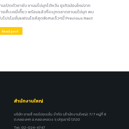
านเปิดตัวชายัง ชานมไข่มุกไต้หวัน ธุรกิจน้องใหม่จาก
ายสี่บะหมี่เกี๊ยว พร้อมแล้วที่จะบุกตลาดชานมไข่มุก พบ
ับโปรโมชั่นแฟรนไชส์สุดพิเศษเร็วๆนี้ Previous Next
Read post
สำนักงานใหญ่
บริษัท ชายสี่ คอร์ปอเรชั่น จำกัด (สำนักงานใหญ่) 7/7 หมู่ที่ 8
ต.คลองหก อ.คลองหลวง จ.ปทุมธานี 12120
Tel: 02-024-4747