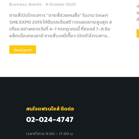
Business
,
Events
8 October 2020
ง
ช
ชายสี่เปิดโครงการ “ชายสี่ช่วยคนสื่อ” ในงาน Smart
ก
SME EXPO 2019 ให้ยืมรถเข็นฟรี ! ทดลองขายสูงสุด 4
เดือน อย่าพลาดวันที่ 4-7 กรกฎาคมนี้ ที่ฮอลล์ 7-8 อิม
แพ็คเมืองทองธานี ชายสี่บะหมี่เกี๊ยว เปิดตัวโครงการ…
Read post
สนใจแฟรนไชส์ ติดต่อ
02-024-4747
เวลาทำการ 9.00 – 17.00 น.