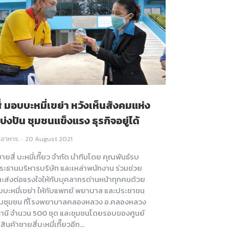
่ มอบบะหมี่เขย่า หวังเห็นสังคมแห่ง
่งปัน ชุมชนแข็งแรง ธุรกิจอยู่ได้
,
อาหาร
20 August 2021
ชายสี่ บะหมี่เกี๊ยว จำกัด นำทีมโดย คุณพันธ์รบ
ระธานบริหารบริษัท และเหล่าพนักงาน ร่วมช่วย
ละส่งต่อแรงใจให้กับบุคลากรด่านหน้าทุกคนด้วย
บะหมี่เขย่า ให้กับแพทย์ พยาบาล และประชาชน
บชุมชน ที่โรงพยาบาลคลองหลวง อ.คลองหลวง
ธานี จำนวน 500 ชุด และชุมชนโดยรอบของศูนย์
ินค้าชายสี่บะหมี่เกี๊ยวอีก…