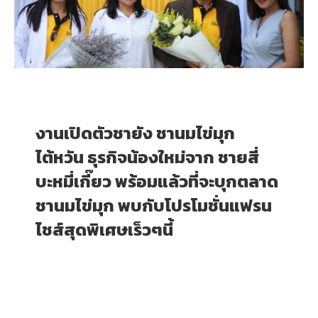
งานเปิดตัวชายัง ชานมไข่มุก
ไต้หวัน ธุรกิจน้องใหม่จาก ชายสี่
บะหมี่เกี๊ยว พร้อมแล้วที่จะบุกตลาด
ชานมไข่มุก พบกับโปรโมชั่นแฟรน
ไชส์สุดพิเศษเร็วๆนี้